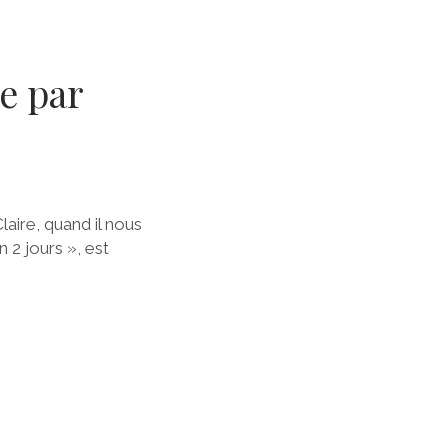
e par
aire, quand il nous
 2 jours », est