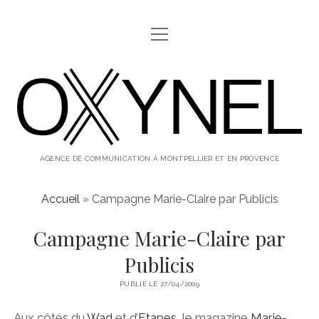
ouvrir
ABOUT
menu
oxynel,
twitter
instagram
linkedin
le
blog
AGENCE DE COMMUNICATION À MONTPELLIER ET EN PROVENCE
Accueil
»
Campagne Marie-Claire par Publicis
Campagne Marie-Claire par
Publicis
PUBLIÉ LE 27/04/2009
Aux côtés du
Wad
et d’
Etapes
, le magazine
Marie-