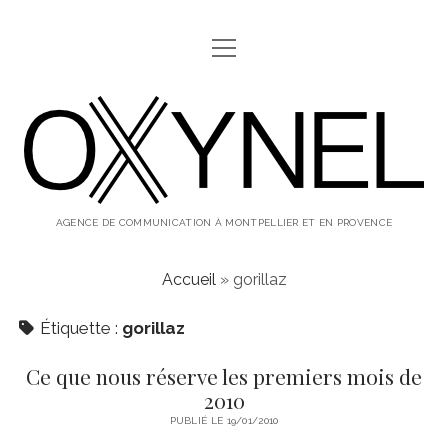
ouvrir
ABOUT
menu
oxynel,
twitter
instagram
linkedin
le
blog
AGENCE DE COMMUNICATION À MONTPELLIER ET EN PROVENCE
Accueil
»
gorillaz
Étiquette :
gorillaz
Ce que nous réserve les premiers mois de
2010
PUBLIÉ LE 19/01/2010