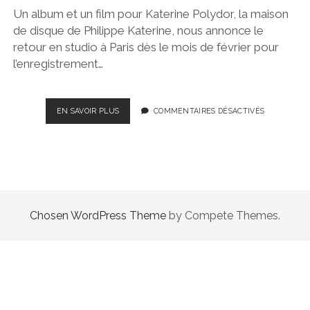
Un album et un film pour Katerine Polydor, la maison
de disque de Philippe Katerine, nous annonce le
retour en studio à Paris dès le mois de février pour
l’enregistrement…
CE
EN SAVOIR PLUS
COMMENTAIRES DÉSACTIVÉS
QUE
NOUS
RÉSERVE
LES
PREMIERS
MOIS
DE
Chosen WordPress Theme
by Compete Themes.
2010