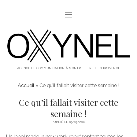
ouvrir
ABOUT
menu
oxynel,
twitter
instagram
linkedin
le
blog
AGENCE DE COMMUNICATION À MONTPELLIER ET EN PROVENCE
Accueil
»
Ce qu’il fallait visiter cette semaine !
Ce qu’il fallait visiter cette
semaine !
PUBLIÉ LE 09/03/2012
Un label made in new york représentant toutes les