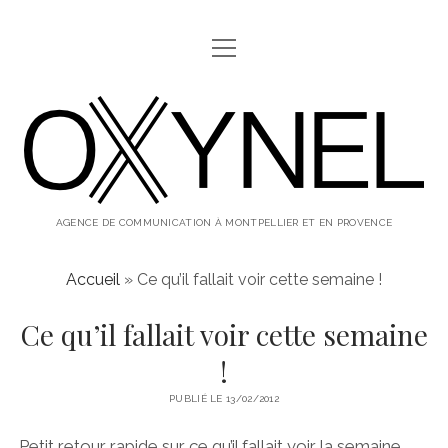
ouvrir
ABOUT
menu
oxynel,
twitter
instagram
linkedin
le
blog
AGENCE DE COMMUNICATION À MONTPELLIER ET EN PROVENCE
Accueil
»
Ce qu’il fallait voir cette semaine !
Ce qu’il fallait voir cette semaine
!
PUBLIÉ LE 13/02/2012
Petit retour rapide sur ce qu’il fallait voir la semaine