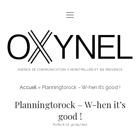
ouvrir
ABOUT
menu
oxynel,
twitter
instagram
linkedin
le
blog
AGENCE DE COMMUNICATION À MONTPELLIER ET EN PROVENCE
Accueil
»
Planningtorock – W-hen it’s good !
Planningtorock – W-hen it’s
good !
PUBLIÉ LE 30/05/2011