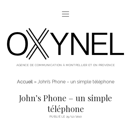
ouvrir
ABOUT
menu
oxynel,
twitter
instagram
linkedin
le
blog
AGENCE DE COMMUNICATION À MONTPELLIER ET EN PROVENCE
Accueil
»
John’s Phone – un simple téléphone
John’s Phone – un simple
téléphone
PUBLIÉ LE 29/12/2010