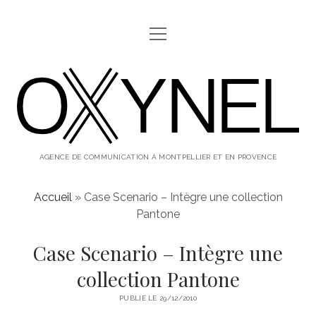
ouvrir
ABOUT
menu
oxynel,
twitter
instagram
linkedin
le
blog
AGENCE DE COMMUNICATION À MONTPELLIER ET EN PROVENCE
Accueil
»
Case Scenario – Intègre une collection
Pantone
Case Scenario – Intègre une
collection Pantone
PUBLIÉ LE 29/12/2010