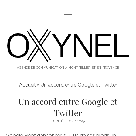
ouvrir
ABOUT
menu
oxynel,
twitter
instagram
linkedin
le
blog
AGENCE DE COMMUNICATION À MONTPELLIER ET EN PROVENCE
Accueil
»
Un accord entre Google et Twitter
Un accord entre Google et
Twitter
PUBLIÉ LE 21/10/2009
Google vient d’annoncer sur l’un de ses blogs un