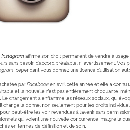
,
Instagram
affirme son droit permanent de vendre à usage
eurs sans besoin d’accord préalable, ni avertissement. Vos
tagram
, cependant vous donnez une licence d’utilisation aut
 achetée par
Facebook
en avril cette année et elle a connu 
vitable et la nouvelle n’est pas entièrement choquante, mêm
. Le changement a enflammé les réseaux sociaux, qui évoq
 Il change la donne, non seulement pour les droits individuels
pour peut-être les voir revendues à l’avenir sans permission
onnels qui voient une nouvelle concurrence, malgré la qua
ichés en termes de définition et de soin.