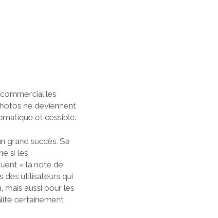
 commercial les
 photos ne deviennent
omatique et cessible.
un grand succès. Sa
e si les
uent « la note de
 des utilisateurs qui
, mais aussi pour les
lité certainement