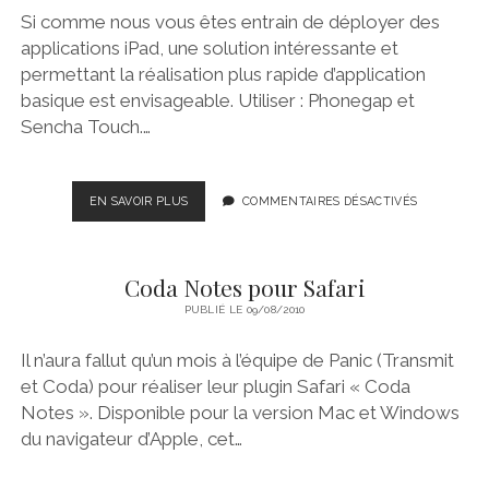
Si comme nous vous êtes entrain de déployer des
applications iPad, une solution intéressante et
permettant la réalisation plus rapide d’application
basique est envisageable. Utiliser : Phonegap et
Sencha Touch.…
PHONEGAP
EN SAVOIR PLUS
COMMENTAIRES DÉSACTIVÉS
+
SENCHA
:
Coda Notes pour Safari
ORIENTATION
CHANGE
PUBLIÉ LE 09/08/2010
SOLUTION
Il n’aura fallut qu’un mois à l’équipe de Panic (Transmit
et Coda) pour réaliser leur plugin Safari « Coda
Notes ». Disponible pour la version Mac et Windows
du navigateur d’Apple, cet…