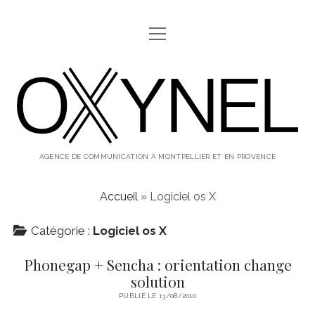
ouvrir
ABOUT
menu
oxynel,
twitter
instagram
linkedin
le
blog
AGENCE DE COMMUNICATION À MONTPELLIER ET EN PROVENCE
Accueil
»
Logiciel os X
Catégorie :
Logiciel os X
Phonegap + Sencha : orientation change
solution
PUBLIÉ LE 13/08/2010