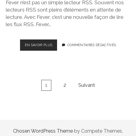
Fever n’est pas un simple lecteur RSS. Souvent nos
lecteurs RSS sont pleins d’éléments en attente de
lecture. Avec Fever, c’est une nouvelle façon de lire
les flux RSS. Fever…
FEVER,
EN SAVOIR PLUS
COMMENTAIRES DÉSACTIVÉS
UN
SIMPLE
READER
RSS
?
Pagination
1
2
Suivant
des
publications
Chosen WordPress Theme
by Compete Themes.