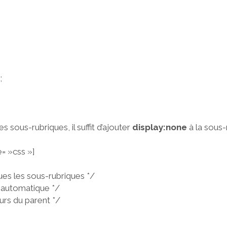
;
es sous-rubriques, il suffit d’ajouter
display:none
à la sous-
= »css »]
ues les sous-rubriques */
r automatique */
urs du parent */