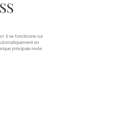
CSS
r).
Il ne fonctionne sur
t automatiquement en
brique principale reste