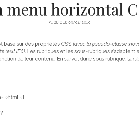
 menu horizontal 
PUBLIÉ LE 09/01/2010
st basé sur des propriétés CSS
(avec la pseudo-classe :hove
nts
(exit IE6)
. Les rubriques et les sous-rubriques s’adapten
onction de leur contenu. En survol d’une sous rubrique, la ru
= »html »]
 ?