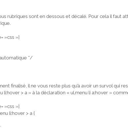
ous rubriques sont en dessous et décalé. Pour cela il faut at
ique.
= »css »]
 automatique */
t finalisé, il ne vous reste plus qu’à avoir un survol qui rest
nu li:hover > a » à la déclaration « ul.menu li a:hover » com
= »css »]
enu li:hover > a {
;