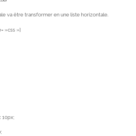
ale va être transformer en une liste horizontale.
= »css »]
 10px;
;