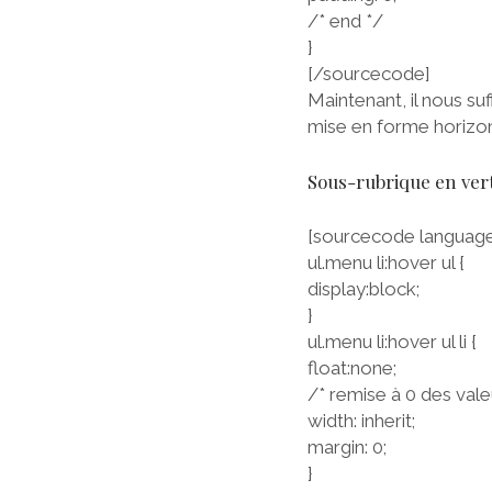
/* end */
}
[/sourcecode]
Maintenant, il nous suf
mise en forme horizont
Sous-rubrique en vert
[sourcecode language
ul.menu li:hover ul {
display:block;
}
ul.menu li:hover ul li {
float:none;
/* remise à 0 des vale
width: inherit;
margin: 0;
}