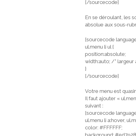
[/sourcecode]
En se déroulant, les s
absolue aux sous-rubr
[sourcecode language
ul.menu li ul {
position:absolute;
width:auto; /* largeur
}
[/sourcecode]
Votre menu est quasimen
Il faut ajouter « ul.me
suivant :
[sourcecode language
ul.menu li a:hover, ul.m
color: #FFFFFF;
background: #ed7928