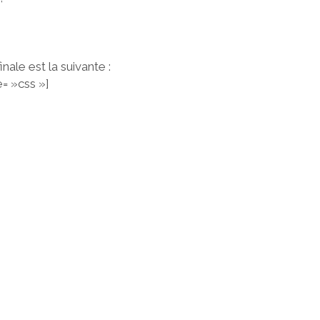
inale est la suivante :
= »css »]