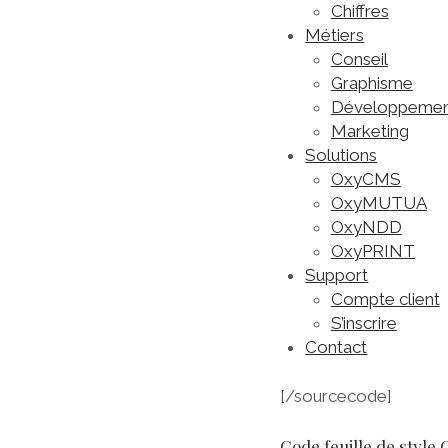
Chiffres
Métiers
Conseil
Graphisme
Développeme
Marketing
Solutions
OxyCMS
OxyMUTUA
OxyNDD
OxyPRINT
Support
Compte client
S’inscrire
Contact
[/sourcecode]
Code feuille de style 