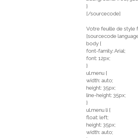
}
[/sourcecode]
Votre feuille de style f
[sourcecode language
body {
font-family: Arial;
font: 12px;
}
ul.menu {
width: auto;
height: 35px;
line-height: 35px;
}
ul.menu li {
float: left;
height: 35px;
width: auto;