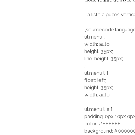
La liste à puces vertic
[sourcecode language
ul.menu {
width: auto;
height: 35px;
line-height: 35px;
}
ul.menu li {
float: left;
height: 35px;
width: auto;
}
ul.menu li a {
padding: 0px 10px 0px
color: #FFFFFF;
background: #000000