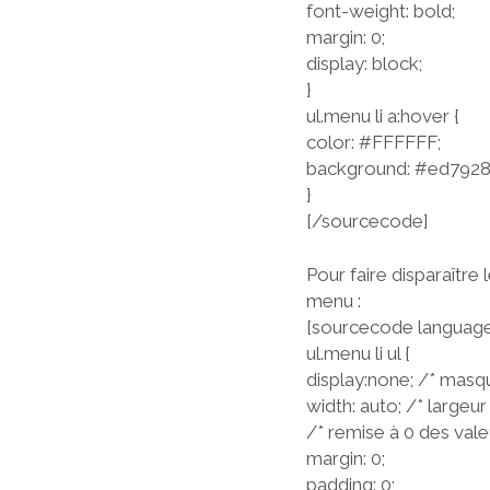
font-weight: bold;
margin: 0;
display: block;
}
ul.menu li a:hover {
color: #FFFFFF;
background: #ed7928
}
[/sourcecode]
Pour faire disparaître l
menu :
[sourcecode language
ul.menu li ul {
display:none; /* masq
width: auto; /* largeu
/* remise à 0 des vale
margin: 0;
padding: 0;