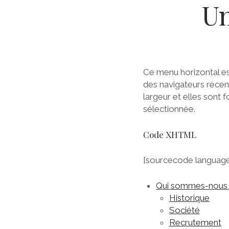
Un
Ce menu horizontal e
des navigateurs réce
largeur et elles sont f
sélectionnée.
Code XHTML
[sourcecode language
Qui sommes-nous
Historique
Société
Recrutement