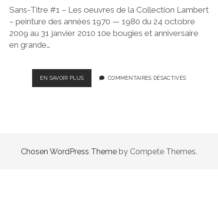
Sans-Titre #1 – Les oeuvres de la Collection Lambert
– peinture des années 1970 — 1980 du 24 octobre
2009 au 31 janvier 2010 10e bougies et anniversaire
en grande…
SANS-
EN SAVOIR PLUS
COMMENTAIRES DÉSACTIVÉS
TITRE
#1
:
POUR
LES
10
ANS
Chosen WordPress Theme
by Compete Themes.
DE
LA
COLLECTION
LAMBERT