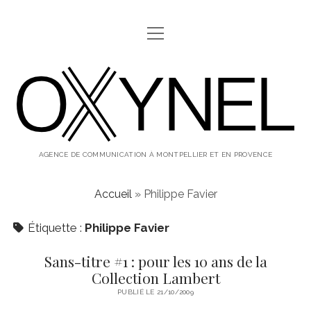
ouvrir
ABOUT
menu
oxynel,
twitter
instagram
linkedin
le
blog
AGENCE DE COMMUNICATION À MONTPELLIER ET EN PROVENCE
Accueil
»
Philippe Favier
Étiquette :
Philippe Favier
Sans-titre #1 : pour les 10 ans de la
Collection Lambert
PUBLIÉ LE 21/10/2009