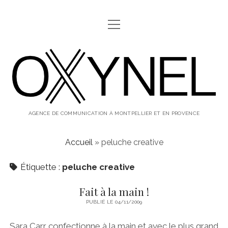
ouvrir
ABOUT
menu
oxynel,
twitter
instagram
linkedin
le
blog
AGENCE DE COMMUNICATION À MONTPELLIER ET EN PROVENCE
Accueil
»
peluche creative
Étiquette :
peluche creative
Fait à la main !
PUBLIÉ LE 04/11/2009
Sara Carr confectionne à la main et avec le plus grand