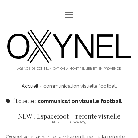
ouvrir
ABOUT
menu
oxynel,
twitter
instagram
linkedin
le
blog
AGENCE DE COMMUNICATION À MONTPELLIER ET EN PROVENCE
Accueil
»
communication visuelle football
Étiquette :
communication visuelle football
NEW ! Espacefoot – refonte visuelle
PUBLIÉ LE 18/06/2009
Oxynel vous annonce la mise en ligne de la refonte