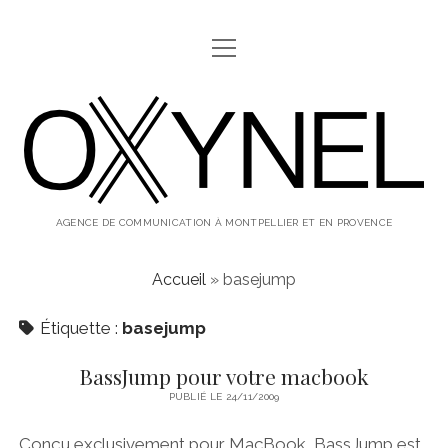
ouvrir
ABOUT
menu
oxynel,
twitter
instagram
linkedin
le
blog
AGENCE DE COMMUNICATION À MONTPELLIER ET EN PROVENCE
Accueil
»
basejump
Étiquette :
basejump
BassJump pour votre macbook
PUBLIÉ LE 24/11/2009
Conçu exclusivement pour MacBook, BassJump est