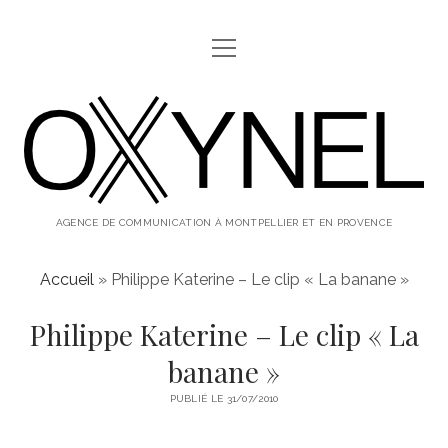
ouvrir
ABOUT
menu
oxynel,
twitter
instagram
linkedin
le
blog
AGENCE DE COMMUNICATION À MONTPELLIER ET EN PROVENCE
Accueil
»
Philippe Katerine – Le clip « La banane »
Philippe Katerine – Le clip « La
banane »
PUBLIÉ LE 31/07/2010