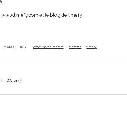
e.
:
www.timefy.com
et le
blog de timefy
MARQUEURS:
ecommerce montre
montres
timefy
gle Wave !