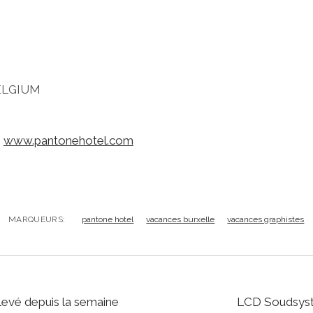
ELGIUM
:
www.pantonehotel.com
MARQUEURS:
pantone hotel
vacances burxelle
vacances graphistes
levé depuis la semaine
LCD Soudsyste