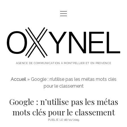
ouvrir
ABOUT
menu
oxynel,
twitter
instagram
linkedin
le
blog
AGENCE DE COMMUNICATION À MONTPELLIER ET EN PROVENCE
Accueil
»
Google : n’utilise pas les métas mots clés
pour le classement
Google : n’utilise pas les métas
mots clés pour le classement
PUBLIÉ LE 08/10/2009