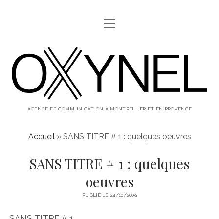
ouvrir
ABOUT
menu
oxynel,
twitter
instagram
linkedin
le
blog
AGENCE DE COMMUNICATION À MONTPELLIER ET EN PROVENCE
Accueil
»
SANS TITRE # 1 : quelques oeuvres
SANS TITRE # 1 : quelques
oeuvres
PUBLIÉ LE 24/10/2009
SANS TITRE # 1