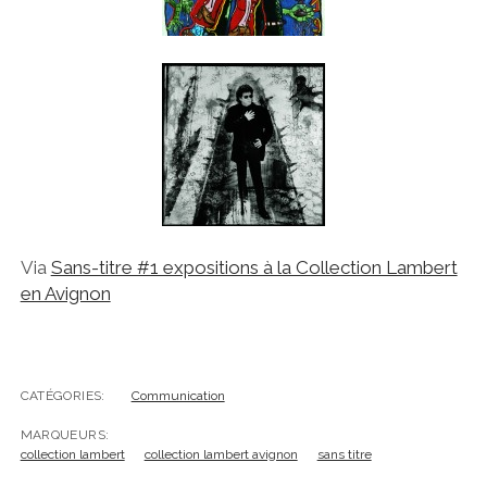
Via
Sans-titre #1 expositions à la Collection Lambert
en Avignon
CATÉGORIES:
Communication
MARQUEURS:
collection lambert
collection lambert avignon
sans titre