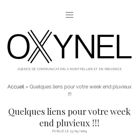
ouvrir
ABOUT
menu
oxynel,
twitter
instagram
linkedin
le
blog
AGENCE DE COMMUNICATION À MONTPELLIER ET EN PROVENCE
Accueil
»
Quelques liens pour votre week end pluvieux
!!!
Quelques liens pour votre week
end pluvieux !!!
PUBLIÉ LE 23/05/2009