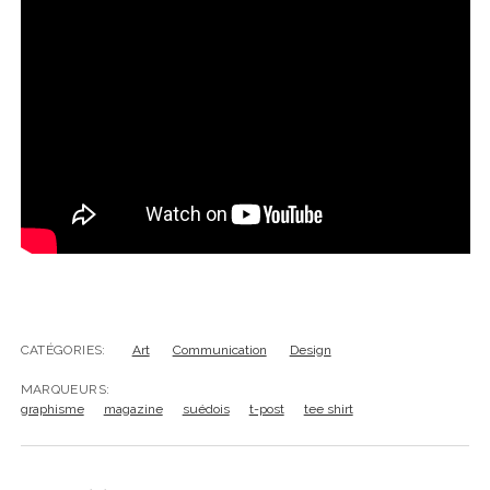
CATÉGORIES:
Art
Communication
Design
MARQUEURS:
graphisme
magazine
suédois
t-post
tee shirt