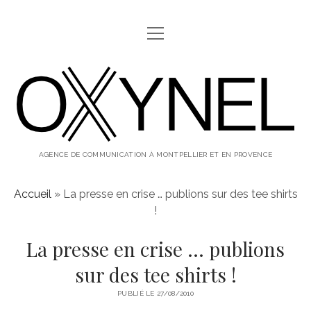
ouvrir
ABOUT
menu
oxynel,
twitter
instagram
linkedin
le
blog
AGENCE DE COMMUNICATION À MONTPELLIER ET EN PROVENCE
Accueil
»
La presse en crise … publions sur des tee shirts
!
La presse en crise … publions
sur des tee shirts !
PUBLIÉ LE 27/08/2010