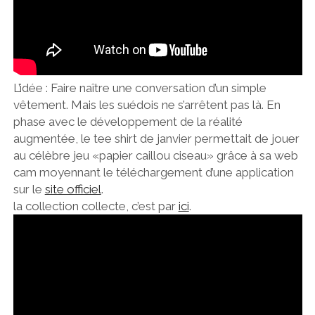
L’idée : Faire naître une conversation d’un simple
vêtement. Mais les suédois ne s’arrêtent pas là. En
phase avec le développement de la réalité
augmentée, le tee shirt de janvier permettait de jouer
au célèbre jeu «papier caillou ciseau» grâce à sa web
cam moyennant le téléchargement d’une application
sur le
site officiel
.
la collection collecte, c’est par
ici
.