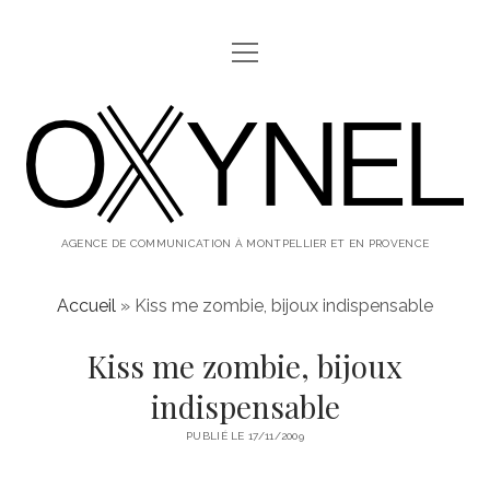
ouvrir
ABOUT
menu
oxynel,
twitter
instagram
linkedin
le
blog
AGENCE DE COMMUNICATION À MONTPELLIER ET EN PROVENCE
Accueil
»
Kiss me zombie, bijoux indispensable
Kiss me zombie, bijoux
indispensable
PUBLIÉ LE 17/11/2009