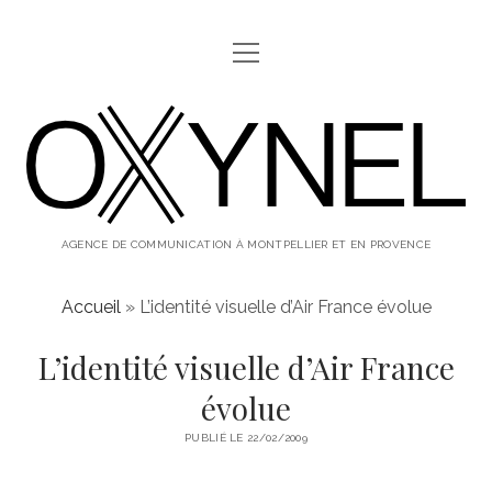
ouvrir
ABOUT
menu
oxynel,
twitter
instagram
linkedin
le
blog
AGENCE DE COMMUNICATION À MONTPELLIER ET EN PROVENCE
Accueil
»
L’identité visuelle d’Air France évolue
L’identité visuelle d’Air France
évolue
PUBLIÉ LE 22/02/2009