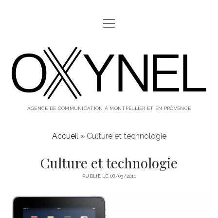
ouvrir
ABOUT
menu
oxynel,
twitter
instagram
linkedin
le
blog
AGENCE DE COMMUNICATION À MONTPELLIER ET EN PROVENCE
Accueil
»
Culture et technologie
Culture et technologie
PUBLIÉ LE 08/03/2011