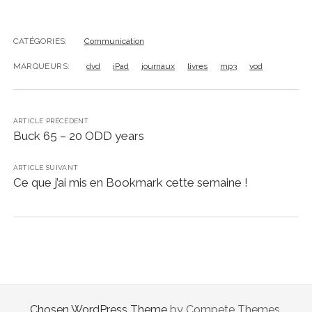
CATÉGORIES:
Communication
MARQUEURS:
dvd
iPad
journaux
livres
mp3
vod
ARTICLE PRÉCÉDENT
Buck 65 – 20 ODD years
ARTICLE SUIVANT
Ce que j’ai mis en Bookmark cette semaine !
Chosen WordPress Theme
by Compete Themes.