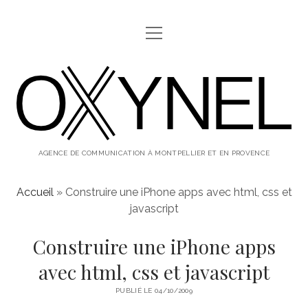
ouvrir
ABOUT
menu
oxynel,
twitter
instagram
linkedin
le
blog
AGENCE DE COMMUNICATION À MONTPELLIER ET EN PROVENCE
Accueil
»
Construire une iPhone apps avec html, css et
javascript
Construire une iPhone apps
avec html, css et javascript
PUBLIÉ LE 04/10/2009