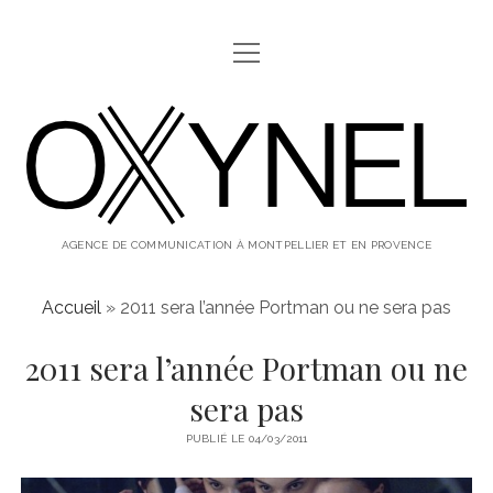
ouvrir
ABOUT
menu
oxynel,
twitter
instagram
linkedin
le
blog
AGENCE DE COMMUNICATION À MONTPELLIER ET EN PROVENCE
Accueil
»
2011 sera l’année Portman ou ne sera pas
2011 sera l’année Portman ou ne
sera pas
PUBLIÉ LE 04/03/2011