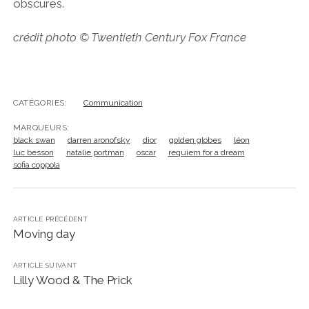
obscures.
crédit photo
© Twentieth Century Fox France
CATÉGORIES:
Communication
MARQUEURS:
black swan
darren aronofsky
dior
golden globes
léon
luc besson
natalie portman
oscar
requiem for a dream
sofia coppola
ARTICLE PRÉCÉDENT
Moving day
ARTICLE SUIVANT
Lilly Wood & The Prick