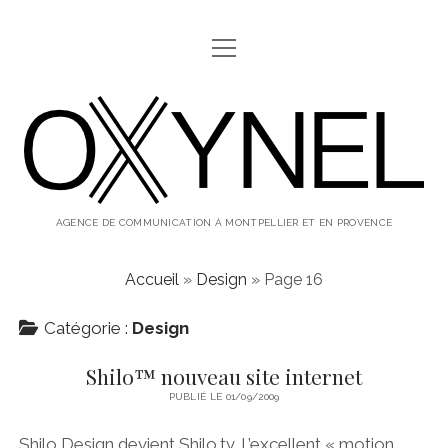
ouvrir
ABOUT
menu
oxynel,
twitter
instagram
linkedin
le
blog
AGENCE DE COMMUNICATION À MONTPELLIER ET EN PROVENCE
Accueil
»
Design
»
Page 16
Catégorie :
Design
Shilo™ nouveau site internet
PUBLIÉ LE 01/09/2009
Shilo Design devient Shilo.tv. L’excellent « motion