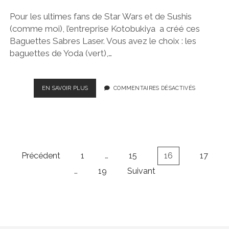
PAR
Pour les ultimes fans de Star Wars et de Sushis
DESIGNER
(comme moi), l’entreprise Kotobukiya a créé ces
Baguettes Sabres Laser. Vous avez le choix : les
baguettes de Yoda (vert),…
BAGUETTES
EN SAVOIR PLUS
COMMENTAIRES DÉSACTIVÉS
SABRES
LASER…
Pagination
Précédent
1
…
15
16
17
des
…
19
Suivant
publications