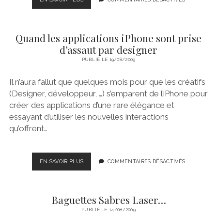
:
DU
DESIGNER
Quand les applications iPhone sont prise
AU
CONSOMMATEUR
d’assaut par designer
!
PUBLIÉ LE 19/08/2009
Il n’aura fallut que quelques mois pour que les créatifs
(Designer, développeur, …) s’emparent de l’iPhone pour
créer des applications d’une rare élégance et
essayant d’utiliser les nouvelles interactions
qu’offrent…
QUAND
EN SAVOIR PLUS
COMMENTAIRES DÉSACTIVÉS
LES
APPLICATIONS
IPHONE
Baguettes Sabres Laser…
SONT
PRISE
PUBLIÉ LE 14/08/2009
D’ASSAUT