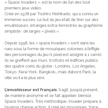
« Space Invaders », est le nom de l’un des tout
premiers jeux vidéo.
Créé en 1978 par Toshiro Nishikado, qui a connu un
immense succès. Le but du jeu était de tirer sur des
envahisseurs, étranges extra-terrestres au graphisme
simpliste : de larges « pixels ».
Depuis 1998, les « space invaders » sont dans les
rues sous la forme de mosaïques colorées à l’effigie
des personnages du jeu (1 pixel est assigné à 1 carré).
Ils se greffent aux murs, trottoirs et édifices publics
des quatre coins du globe : Londres, Los Angeles,
Tokyo, New York, Bangkok… mais d’abord Paris, la
ville où il a le plus sévi.
L’envahisseur est français
. Il agit, jusqu’à présent,
de manière anonyme et se fait appeller, biensûr,
Space Invaders. Très méthodique, Invader prépare à
l’avance chaque action : il créé les mosaïques, trace