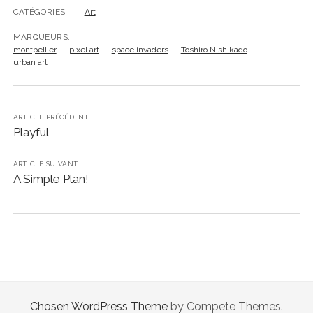
CATÉGORIES:
Art
MARQUEURS:
montpellier
pixel art
space invaders
Toshiro Nishikado
urban art
ARTICLE PRÉCÉDENT
Playful
ARTICLE SUIVANT
A Simple Plan!
Chosen WordPress Theme
by Compete Themes.