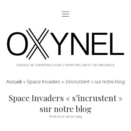
ouvrir
ABOUT
menu
oxynel,
twitter
instagram
linkedin
le
blog
AGENCE DE COMMUNICATION À MONTPELLIER ET EN PROVENCE
Accueil
»
Space Invaders « s’incrustent » sur notre blog
Space Invaders « s’incrustent »
sur notre blog
PUBLIÉ LE 26/02/2009