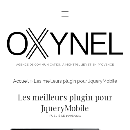
ouvrir
ABOUT
menu
oxynel,
twitter
instagram
linkedin
le
blog
AGENCE DE COMMUNICATION À MONTPELLIER ET EN PROVENCE
Accueil
»
Les meilleurs plugin pour JqueryMobile
Les meilleurs plugin pour
JqueryMobile
PUBLIÉ LE 13/08/2011